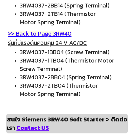
3RW4037-2BB14 (Spring Terminal)
3RW4037-2TB14 (
Thermistor
Motor
Spring Terminal)
>> Back to Page 3RW40
รุ่นที่มีแรงดันควบคุม 24 V AC/DC
3RW4037-1BB04
(Screw Terminal)
3RW4037-1TB04
(Thermistor Motor
Screw Terminal)
3RW4037-2BB04
(Spring Terminal)
3RW4037-2TB04
(
Thermistor
Motor
Spring Terminal)
สนใจ Siemens 3RW40 Soft Starter > ติดต่อ
เรา
Contact US