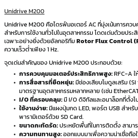
Unidrive M200
Unidrive M200 คือไดรฟ์มอเตอร์ AC ที่มุ่งเน้นการคว
สำหรับการใช้งานทั่วไปในอุตสาหกรรม โดดเด่นด้วยประสิ
เฉพาะอย่างยิ่งด้วยอัลกอริทึม
Rotor Flux Control 
ความเร็วต่ำเพียง 1 Hz.
จุดเด่นสำคัญของ Unidrive M200 ประกอบด้วย:
การควบคุมมอเตอร์ประสิทธิภาพสูง:
RFC-A ให้
การสื่อสารที่ยืดหยุ่น:
มีช่องเสียบโมดูลเสริม (SI
มาตรฐานอุตสาหกรรมหลากหลาย (เช่น EtherCAT
I/O ที่ครอบคลุม:
มี I/O ดิจิทัลและอนาล็อกที่ตั้ง
ใช้งานง่าย:
มีแผงปุ่มกด LED, พอร์ต USB สำหรั
พารามิเตอร์ด้วย SD Card.
ขนาดกะทัดรัด:
ประหยัดพื้นที่ในการติดตั้ง สามารถ
ความทนทานสูง:
ออกแบบมาเพื่อความน่าเชื่อถื